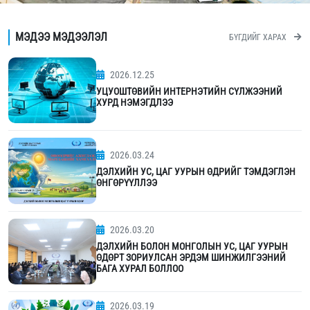
МЭДЭЭ МЭДЭЭЛЭЛ
БҮГДИЙГ ХАРАХ
2026.12.25
УЦУОШТӨВИЙН ИНТЕРНЭТИЙН СҮЛЖЭЭНИЙ
ХУРД НЭМЭГДЛЭЭ
2026.03.24
ДЭЛХИЙН УС, ЦАГ УУРЫН ӨДРИЙГ ТЭМДЭГЛЭН
ӨНГӨРҮҮЛЛЭЭ
2026.03.20
ДЭЛХИЙН БОЛОН МОНГОЛЫН УС, ЦАГ УУРЫН
ӨДӨРТ ЗОРИУЛСАН ЭРДЭМ ШИНЖИЛГЭЭНИЙ
БАГА ХУРАЛ БОЛЛОО
2026.03.19