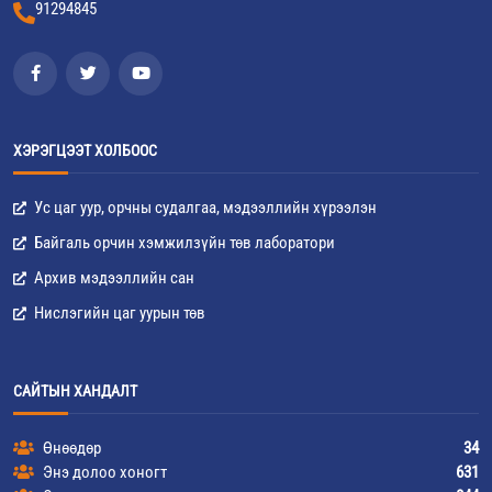
91294845
ХЭРЭГЦЭЭТ ХОЛБООС
Ус цаг уур, орчны судалгаа, мэдээллийн хүрээлэн
Байгаль орчин хэмжилзүйн төв лаборатори
Архив мэдээллийн сан
Нислэгийн цаг уурын төв
САЙТЫН ХАНДАЛТ
Өнөөдөр
34
Энэ долоо хоногт
631