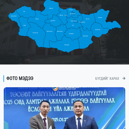
Хөвсгөл
Сэлэнгэ
Увс
Дархан-Уул
Булган
Орхон
Баян-Өлгий
Дорнод
Завхан
Хэнтий
Архангай
Улаанбаатар
Говьсүмбэр
Ховд
Төв
Сүхбаатар
Баянхонгор
Өвөрхангай
Говь-Алтай
Дундговь
Дорноговь
Өмнөговь
ФОТО МЭДЭЭ
БҮГДИЙГ ХАРАХ