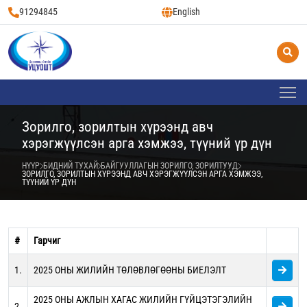
91294845
English
Зорилго, зорилтын хүрээнд авч
хэрэгжүүлсэн арга хэмжээ, түүний үр дүн
НҮҮР
БИДНИЙ ТУХАЙ
БАЙГУУЛЛАГЫН ЗОРИЛГО, ЗОРИЛТУУД
ЗОРИЛГО, ЗОРИЛТЫН ХҮРЭЭНД АВЧ ХЭРЭГЖҮҮЛСЭН АРГА ХЭМЖЭЭ,
ТҮҮНИЙ ҮР ДҮН
#
Гарчиг
1.
2025 ОНЫ ЖИЛИЙН ТӨЛӨВЛӨГӨӨНЫ БИЕЛЭЛТ
2025 ОНЫ АЖЛЫН ХАГАС ЖИЛИЙН ГҮЙЦЭТЭГЭЛИЙН
2.