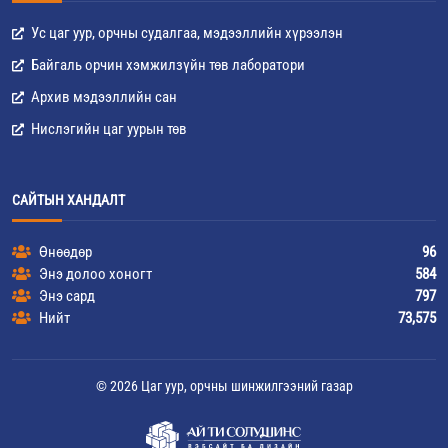
Ус цаг уур, орчны судалгаа, мэдээллийн хүрээлэн
Байгаль орчин хэмжилзүйн төв лаборатори
Архив мэдээллийн сан
Нислэгийн цаг уурын төв
САЙТЫН ХАНДАЛТ
Өнөөдөр
96
Энэ долоо хоногт
584
Энэ сард
797
Нийт
73,575
© 2026 Цаг уур, орчны шинжилгээний газар