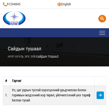
91294845
English
Сайдын тушаал
НҮҮР
ХУУЛЬ ЭРХ ЗҮЙ
САЙДЫН ТУШААЛ
#
Гарчиг
Ус, цаг уурын тусгай хэрэгцээний урьдчилсан болон
1.
горимын мэдээний нэр төрөл, үйлчилгээний үнэ тариф
батлах тухай