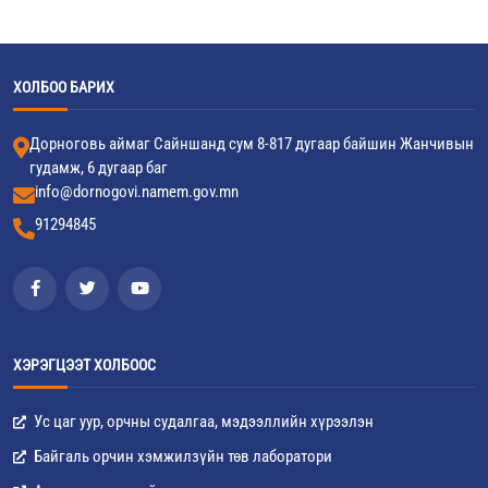
ХОЛБОО БАРИХ
Дорноговь аймаг Сайншанд сум 8-817 дугаар байшин Жанчивын
гудамж, 6 дугаар баг
info@dornogovi.namem.gov.mn
91294845
ХЭРЭГЦЭЭТ ХОЛБООС
Ус цаг уур, орчны судалгаа, мэдээллийн хүрээлэн
Байгаль орчин хэмжилзүйн төв лаборатори