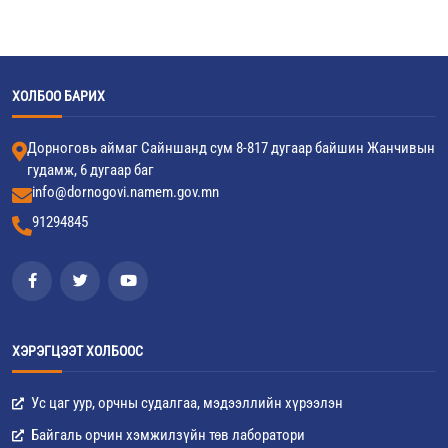
ХОЛБОО БАРИХ
Дорноговь аймаг Сайншанд сум 8-817 дугаар байшин Жанчивын
гудамж, 6 дугаар баг
info@dornogovi.namem.gov.mn
91294845
ХЭРЭГЦЭЭТ ХОЛБООС
Ус цаг уур, орчны судалгаа, мэдээллийн хүрээлэн
Байгаль орчин хэмжилзүйн төв лаборатори