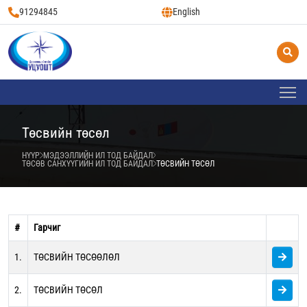
91294845
English
Төсвийн төсөл
НҮҮР
МЭДЭЭЛЛИЙН ИЛ ТОД БАЙДАЛ
ТӨСӨВ САНХҮҮГИЙН ИЛ ТОД БАЙДАЛ
ТӨСВИЙН ТӨСӨЛ
#
Гарчиг
1.
ТӨСВИЙН ТӨСӨӨЛӨЛ
2.
ТӨСВИЙН ТӨСӨЛ