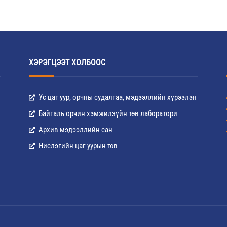
ХЭРЭГЦЭЭТ ХОЛБООС
Ус цаг уур, орчны судалгаа, мэдээллийн хүрээлэн
Байгаль орчин хэмжилзүйн төв лаборатори
Архив мэдээллийн сан
Нислэгийн цаг уурын төв