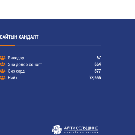
САЙТЫН ХАНДАЛТ
Өнөөдөр
67
Энэ долоо хоногт
664
Энэ сард
877
Нийт
73,655