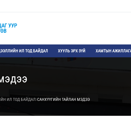
ЦАГ УУР
ТӨВ
ЭЭЛЛИЙН ИЛ ТОД БАЙДАЛ
ХУУЛЬ ЭРХ ЗҮЙ
ХАМТЫН АЖИЛЛАГ
 мэдээ
ИЙН ИЛ ТОД БАЙДАЛ
САНХҮҮГИЙН ТАЙЛАН МЭДЭЭ