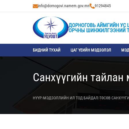
info@dornogovi.namem.gov.mn
91294845
ДОРНОГОВЬ АЙМГИЙН УС 
ОРЧНЫ ШИНЖИЛГЭЭНИЙ 
БИДНИЙ ТУХАЙ
ЦАГ ҮЕИЙН МЭДЭЭЛЭЛ
МЭД
Санхүүгийн тайлан
НҮҮР
МЭДЭЭЛЛИЙН ИЛ ТОД БАЙДАЛ
ТӨСӨВ САНХҮҮГ