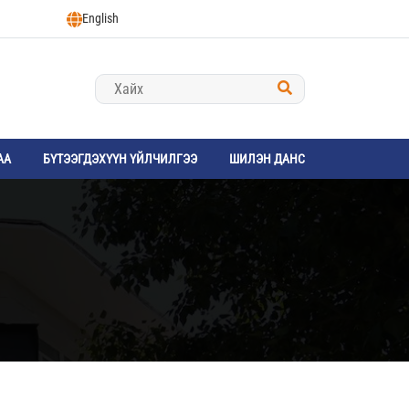
English
АА
БҮТЭЭГДЭХҮҮН ҮЙЛЧИЛГЭЭ
ШИЛЭН ДАНС