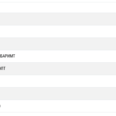
 БАРИМТ
ЭЛТ
н