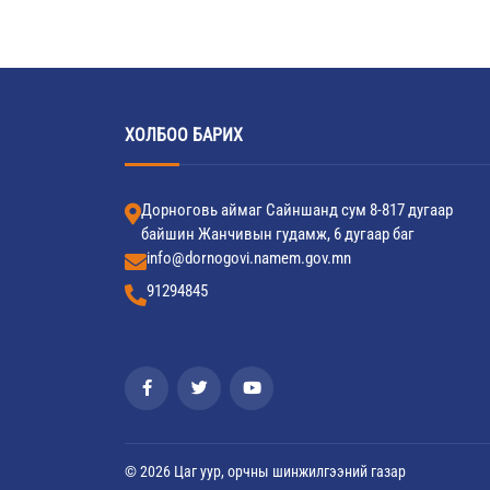
ХОЛБОО БАРИХ
Дорноговь аймаг Сайншанд сум 8-817 дугаар
байшин Жанчивын гудамж, 6 дугаар баг
info@dornogovi.namem.gov.mn
91294845
© 2026 Цаг уур, орчны шинжилгээний газар