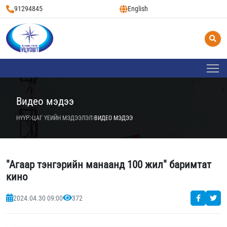
91294845
English
Видео мэдээ
НҮҮР
ЦАГ ҮЕИЙН МЭДЭЭЛЭЛ
ВИДЕО МЭДЭЭ
"Агаар тэнгэрийн манаанд 100 жил" баримтат
кино
2024.04.30 09:00
372