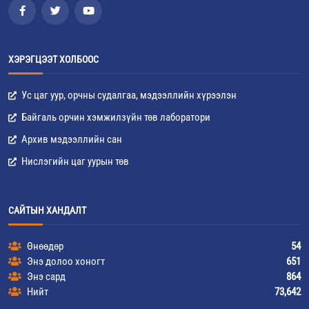
ХЭРЭГЦЭЭТ ХОЛБООС
Ус цаг уур, орчны судалгаа, мэдээллийн хүрээлэн
Байгаль орчин хэмжилзүйн төв лаборатори
Архив мэдээллийн сан
Нислэгийн цаг уурын төв
САЙТЫН ХАНДАЛТ
Өнөөдөр
54
Энэ долоо хоногт
651
Энэ сард
864
Нийт
73,642