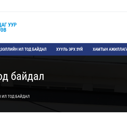
ЦАГ УУР
ТӨВ
ЭЭЛЛИЙН ИЛ ТОД БАЙДАЛ
ХУУЛЬ ЭРХ ЗҮЙ
ХАМТЫН АЖИЛЛАГ
од байдал
 ИЛ ТОД БАЙДАЛ