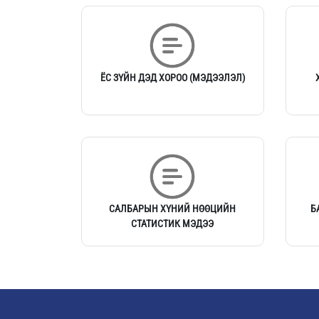
ЁС ЗҮЙН ДЭД ХОРОО (МЭДЭЭЛЭЛ)
САЛБАРЫН ХҮНИЙ НӨӨЦИЙН
Б
СТАТИСТИК МЭДЭЭ