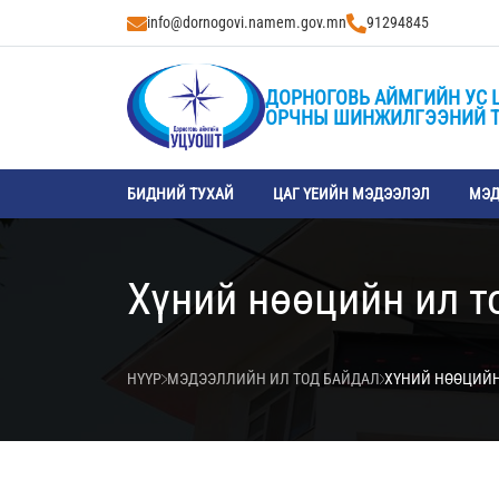
info@dornogovi.namem.gov.mn
91294845
ДОРНОГОВЬ АЙМГИЙН УС 
ОРЧНЫ ШИНЖИЛГЭЭНИЙ 
БИДНИЙ ТУХАЙ
ЦАГ ҮЕИЙН МЭДЭЭЛЭЛ
МЭД
Хүний нөөцийн ил т
НҮҮР
МЭДЭЭЛЛИЙН ИЛ ТОД БАЙДАЛ
ХҮНИЙ НӨӨЦИЙН