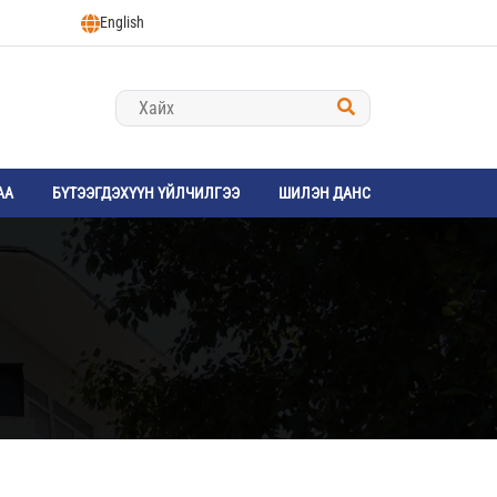
English
АА
БҮТЭЭГДЭХҮҮН ҮЙЛЧИЛГЭЭ
ШИЛЭН ДАНС